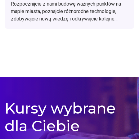
Jeśli tak, to świetnie się składa, bo potrzebujemy
Rozpocznijcie z nami budowę ważnych punktów na
Waszej pomocy!
mapie miasta, poznajcie różnorodne technologie,
zdobywajcie nową wiedzę i odkrywajcie kolejne
miejsca.
Kursy wybrane
dla Ciebie