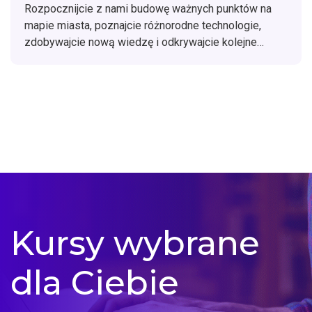
Jeśli tak, to świetnie się składa, bo potrzebujemy
Rozpocznijcie z nami budowę ważnych punktów na
Waszej pomocy!
mapie miasta, poznajcie różnorodne technologie,
zdobywajcie nową wiedzę i odkrywajcie kolejne
miejsca.
Kursy wybrane
dla Ciebie