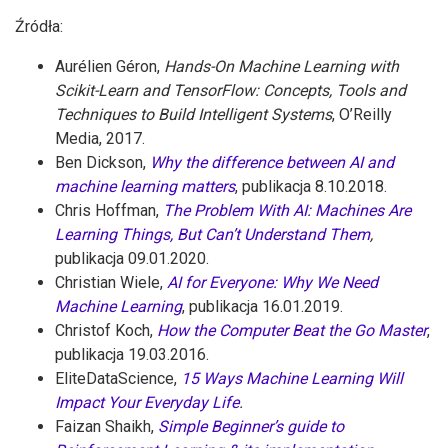
Źródła:
Aurélien Géron,
Hands-On Machine Learning with
Scikit-Learn and TensorFlow: Concepts, Tools and
Techniques to Build Intelligent Systems
, O’Reilly
Media, 2017.
Ben Dickson,
Why the difference between AI and
machine learning matters
, publikacja 8.10.2018.
Chris Hoffman,
The Problem With AI: Machines Are
Learning Things, But Can’t Understand Them
,
publikacja 09.01.2020.
Christian Wiele,
AI for Everyone: Why We Need
Machine Learning
, publikacja 16.01.2019.
Christof Koch,
How the Computer Beat the Go Master
,
publikacja 19.03.2016.
EliteDataScience,
15 Ways Machine Learning Will
Impact Your Everyday Life
.
Faizan Shaikh,
Simple Beginner’s guide to