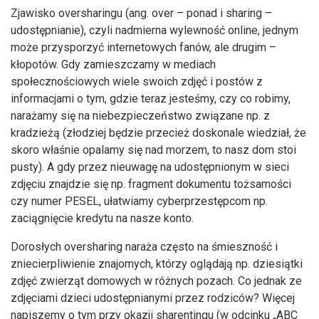
Zjawisko oversharingu (ang. over – ponad i sharing –
udostępnianie), czyli nadmierna wylewność online, jednym
może przysporzyć internetowych fanów, ale drugim –
kłopotów. Gdy zamieszczamy w mediach
społecznościowych wiele swoich zdjęć i postów z
informacjami o tym, gdzie teraz jesteśmy, czy co robimy,
narażamy się na niebezpieczeństwo związane np. z
kradzieżą (złodziej będzie przecież doskonale wiedział, że
skoro właśnie opalamy się nad morzem, to nasz dom stoi
pusty). A gdy przez nieuwagę na udostępnionym w sieci
zdjęciu znajdzie się np. fragment dokumentu tożsamości
czy numer PESEL, ułatwiamy cyberprzestępcom np.
zaciągnięcie kredytu na nasze konto.
Dorosłych oversharing naraża często na śmieszność i
zniecierpliwienie znajomych, którzy oglądają np. dziesiątki
zdjęć zwierząt domowych w różnych pozach. Co jednak ze
zdjęciami dzieci udostępnianymi przez rodziców? Więcej
napiszemy o tym przy okazji sharentingu (w odcinku „ABC