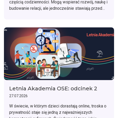
częścią codzienności. Mogą wspierać rozwój, naukę i
budowanie relacji, ale jednocześnie stawiają przed
młodymi ludźmi nowe wyzwania. Jak rozmawiać z
dzieckiem o cyfrowym świecie i mądrze towarzyszyć
mu w korzystaniu z nowych technologii?
Letnia Akademia OSE: odcinek 2
27.07.2026
W świecie, w którym dzieci dorastają online, troska o
prywatność staje się jedną z najważniejszych