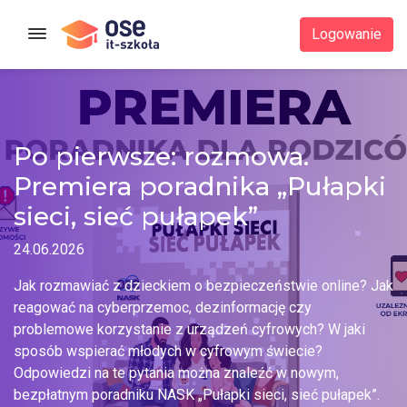
Strona główna
Logowanie
Po pierwsze: rozmowa.
Premiera poradnika „Pułapki
sieci, sieć pułapek”
24.06.2026
Jak rozmawiać z dzieckiem o bezpieczeństwie online? Jak
reagować na cyberprzemoc, dezinformację czy
problemowe korzystanie z urządzeń cyfrowych? W jaki
sposób wspierać młodych w cyfrowym świecie?
Odpowiedzi na te pytania można znaleźć w nowym,
bezpłatnym poradniku NASK „Pułapki sieci, sieć pułapek”.