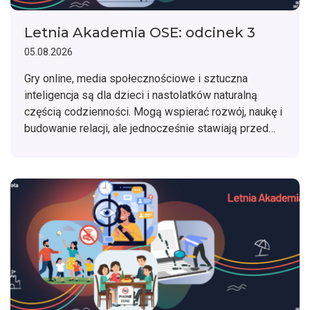
Letnia Akademia OSE: odcinek 3
05.08.2026
Gry online, media społecznościowe i sztuczna
inteligencja są dla dzieci i nastolatków naturalną
częścią codzienności. Mogą wspierać rozwój, naukę i
budowanie relacji, ale jednocześnie stawiają przed
młodymi ludźmi nowe wyzwania. Jak rozmawiać z
dzieckiem o cyfrowym świecie i mądrze towarzyszyć
mu w korzystaniu z nowych technologii?