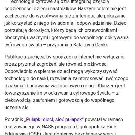
– Technologie cyfrowe są dziś integralną częścią
codzienności dzieci i nastolatków. Naszym celem nie jest
zachęcanie do wycofywania się z internetu, ale pokazanie,
jak korzystać z niego świadomie i odpowiedzialnie. Dzieci
potrzebują dorosłych, którzy będą ich przewodnikami –
obecnymi, uważnymi i gotowymi do wspólnego odkrywania
cyfrowego świata – przypomina Katarzyna Gańko.
Publikacja zachęca, by spojrzeć na internet nie wyłącznie
przez pryzmat zagrożeń, ale również możliwości.
Odpowiednio wspierane dzieci mogą wykorzystywać
technologie do nauki, rozwijania zainteresowań, twórczego
działania i budowania wartościowych relacji. Kluczem jest
towarzyszenie im w odkrywaniu cyfrowego świata – z
ciekawością, zaufaniem i gotowością do wspólnego
uczenia się.
Poradnik
„Pułapki sieci, sieć pułapek”
powstał w ramach
realizowanego w NASK programu Ogólnopolska Sieć
Edukacyjna (OSE). Jest dostępny bezpłatnie w wersji