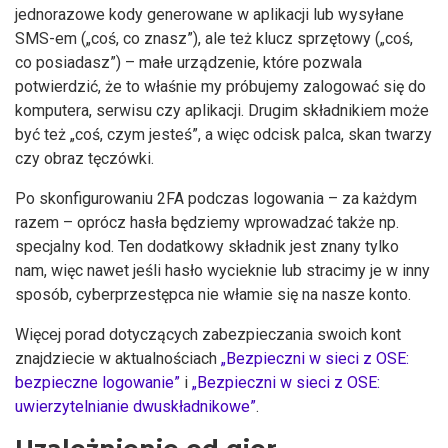
jednorazowe kody generowane w aplikacji lub wysyłane
SMS-em („coś, co znasz”), ale też klucz sprzętowy („coś,
co posiadasz”) – małe urządzenie, które pozwala
potwierdzić, że to właśnie my próbujemy zalogować się do
komputera, serwisu czy aplikacji. Drugim składnikiem może
być też „coś, czym jesteś”, a więc odcisk palca, skan twarzy
czy obraz tęczówki.
Po skonfigurowaniu 2FA podczas logowania – za każdym
razem – oprócz hasła będziemy wprowadzać także np.
specjalny kod. Ten dodatkowy składnik jest znany tylko
nam, więc nawet jeśli hasło wycieknie lub stracimy je w inny
sposób, cyberprzestępca nie włamie się na nasze konto.
Więcej porad dotyczących zabezpieczania swoich kont
znajdziecie w aktualnościach
„Bezpieczni w sieci z OSE:
bezpieczne logowanie”
i
„Bezpieczni w sieci z OSE:
uwierzytelnianie dwuskładnikowe”
.