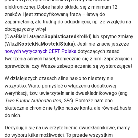
elektronicznej. Dobre hasło składa się z minimum 12
znaków i jest zmodyfikowaną frazą – łatwą do
zapamiętania, ale trudną do odgadnięcia, np. ze względu na
obcojęzyczny wtręt
(DwaBialeLatajace
Sophisticated
Kroliki) lub sprytne zmiany
(Wlazl
Kostek
Na
Mostek
I
Stuka
). Jeśli nie znacie jeszcze
nowych wytycznych CERT Polska
dotyczących zasad
tworzenia silnych haseł, koniecznie się z nimi zapoznajcie i
sprawdźcie, czy Wasze zabezpieczenia są wystarczające!
W dzisiejszych czasach silne hasło to niestety nie
wszystko. Warto pomyśleć o włączeniu dodatkowej
weryfikacji, tzw. uwierzytelniania dwuskładnikowego (ang.
Two Factor Authenticaton
,
2FA
). Pomoże nam ono
skutecznie chronić nie tylko nasze konta, ale również hasła
do nich.
Decydując się na uwierzytelnienie dwuskładnikowe, mamy
do wyboru kilka możliwości. To przede wszystkim