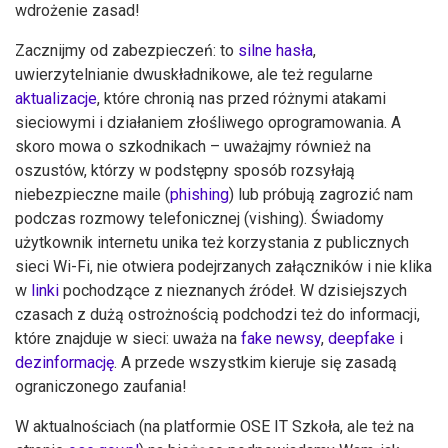
wdrożenie zasad!
Zacznijmy od zabezpieczeń: to
silne hasła
,
uwierzytelnianie dwuskładnikowe, ale też regularne
aktualizacje
, które chronią nas przed różnymi atakami
sieciowymi i działaniem złośliwego oprogramowania. A
skoro mowa o szkodnikach – uważajmy również na
oszustów, którzy w podstępny sposób rozsyłają
niebezpieczne maile (
phishing
) lub próbują zagrozić nam
podczas rozmowy telefonicznej (vishing). Świadomy
użytkownik internetu unika też korzystania z publicznych
sieci Wi-Fi, nie otwiera podejrzanych załączników i nie klika
w
linki
pochodzące z nieznanych źródeł. W dzisiejszych
czasach z dużą ostrożnością podchodzi też do informacji,
które znajduje w sieci: uważa na
fake newsy
,
deepfake
i
dezinformację
. A przede wszystkim kieruje się zasadą
ograniczonego zaufania!
W aktualnościach (na platformie OSE IT Szkoła, ale też na