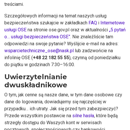
treściami.
Szczegółowych informacji na temat naszych usług
bezpieczeństwa szukajcie w zakładkach
FAQ
i
Internetowe
usługi OSE
na stronie ose.gov.pl oraz w aktualności
„5 pytań
o… usługi bezpieczeństwa OSE”
. Nie znaleźliście tam
odpowiedzi na swoje pytanie? Wyślijcie e-mail na adres:
wsparcietechniczne_ose@nask.pl
lub zadzwońcie na
infolinię OSE (
+48 22 182 55 55
), czynną od poniedziałku
do piątku w godzinach 7:30–16:00.
Uwierzytelnianie
dwuskładnikowe
O tym, jak cenne są nasze dane, w tym dane osobowe czy
dane do logowania, dowiadujemy się najczęściej w
przypadku… ich utraty. Jak się przed tym zabezpieczyć?
Przede wszystkim postawcie na
silne hasła
, które będą
strzegły dostępu do Waszych kont w serwisach
pocztowych, społecznościowych czy bankowości