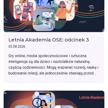
Letnia Akademia OSE: odcinek 3
05.08.2026
Gry online, media społecznościowe i sztuczna
inteligencja są dla dzieci i nastolatków naturalną
częścią codzienności. Mogą wspierać rozwój, naukę i
budowanie relacji, ale jednocześnie stawiają przed
młodymi ludźmi nowe wyzwania. Jak rozmawiać z
dzieckiem o cyfrowym świecie i mądrze towarzyszyć
mu w korzystaniu z nowych technologii?