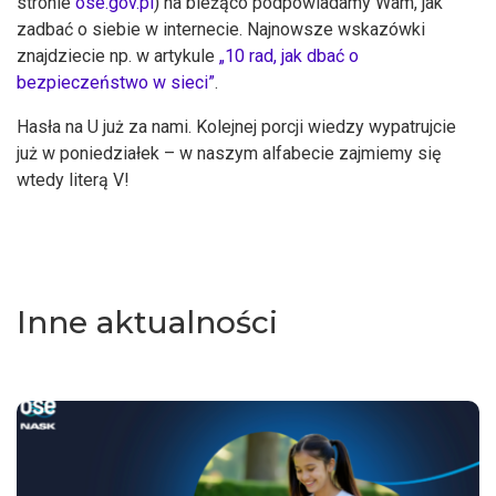
stronie
ose.gov.pl
) na bieżąco podpowiadamy Wam, jak
zadbać o siebie w internecie. Najnowsze wskazówki
znajdziecie np. w artykule
„10 rad, jak dbać o
bezpieczeństwo w sieci”
.
Hasła na U już za nami. Kolejnej porcji wiedzy wypatrujcie
już w poniedziałek – w naszym alfabecie zajmiemy się
wtedy literą V!
Inne aktualności